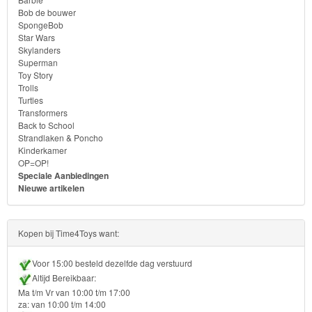
Monster
Bob de bouwer
SpongeBob
High
Star Wars
Skylanders
My
Superman
Toy Story
Little
Trolls
Turtles
Pony
Transformers
Back to School
Finding
Strandlaken & Poncho
Kinderkamer
Dory
OP=OP!
Speciale Aanbiedingen
Planes
Nieuwe artikelen
Sofia
Kopen bij Time4Toys want:
het
prinsesje
Voor 15:00 besteld dezelfde dag verstuurd
Altijd Bereikbaar:
Barbie
Ma t/m Vr van 10:00 t/m 17:00
za: van 10:00 t/m 14:00