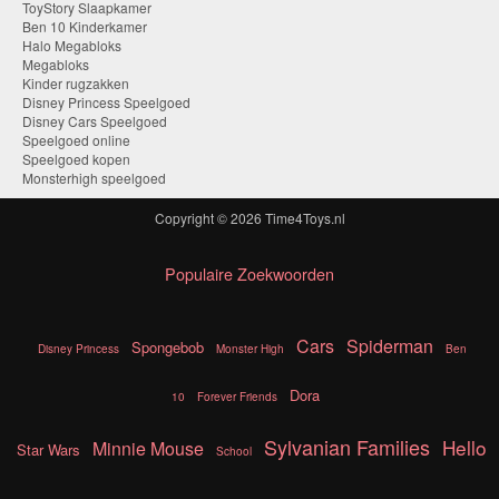
ToyStory Slaapkamer
Ben 10 Kinderkamer
Halo Megabloks
Megabloks
Kinder rugzakken
Disney Princess Speelgoed
Disney Cars Speelgoed
Speelgoed online
Speelgoed kopen
Monsterhigh speelgoed
Copyright © 2026
Time4Toys.nl
Populaire Zoekwoorden
Cars
Spiderman
Spongebob
Disney Princess
Monster High
Ben
Dora
10
Forever Friends
Sylvanian Families
Hello
Minnie Mouse
Star Wars
School