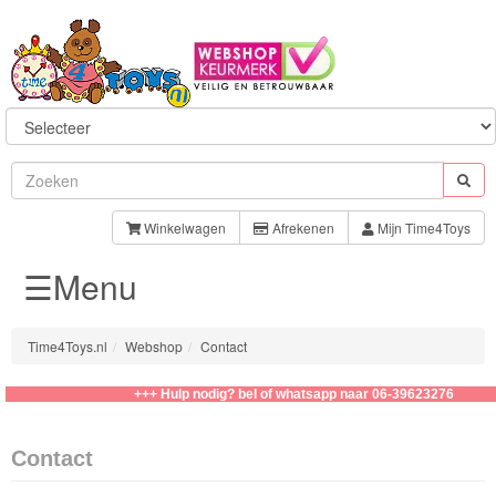
Sylvanian
Families
Winkelwagen
Afrekenen
Mijn Time4Toys
☰Menu
Aquabeads
Baby
Time4Toys.nl
Webshop
Contact
Born
+++ Hulp nodig? bel of whatsapp naar 06-39623276
Baby
Annabell
Contact