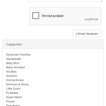
Forever
Friends
Spiderman
Disney
Email Versturen
princess
Categorieën
Angry
Sylvanian Families
Birds
Aquabeads
Baby Born
Baby Annabell
Batman
Knuffels
Schleich
Goede
Enchantimals
Shimmer & Shine
dinosaurus
Little Dutch
PJ Masks
Dora
Super Mario
Frozen
-
Paw Patrol