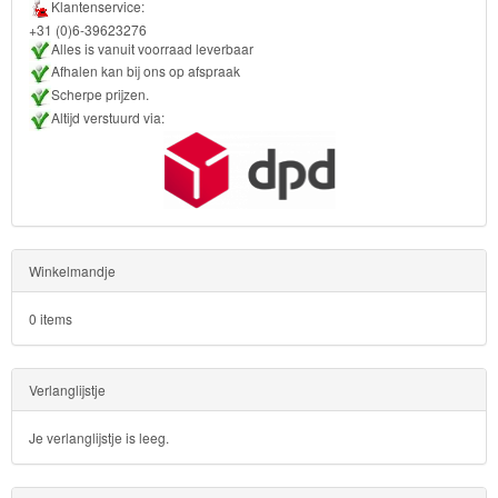
Klantenservice:
Bob
+31 (0)6-39623276
de
Alles is vanuit voorraad leverbaar
Afhalen kan bij ons op afspraak
bouwer
Scherpe prijzen.
Altijd verstuurd via:
SpongeBob
Star
Wars
Skylanders
Winkelmandje
Superman
0 items
Toy
Verlanglijstje
Story
Je verlanglijstje is leeg.
Trolls
Turtles