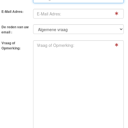
Frozen
E-Mail Adres:
Paw
Patrol
De reden van uw
email :
Fireman
Vraag of
Sam
Opmerking:
Magische
Eenhoorn
Mickey
&
Minnie
Puzzels
Avengers