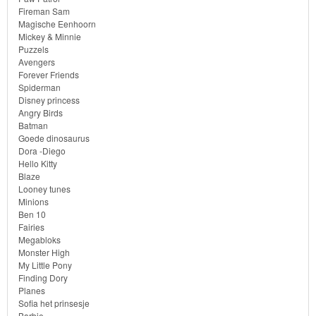
Fireman Sam
Diego
Magische Eenhoorn
Mickey & Minnie
Hello
Puzzels
Avengers
Kitty
Forever Friends
Spiderman
Blaze
Disney princess
Angry Birds
Batman
Looney
Goede dinosaurus
tunes
Dora -Diego
Hello Kitty
Blaze
Minions
Looney tunes
Minions
Ben
Ben 10
Fairies
10
Megabloks
Monster High
Fairies
My Little Pony
Finding Dory
Planes
Megabloks
Sofia het prinsesje
Barbie