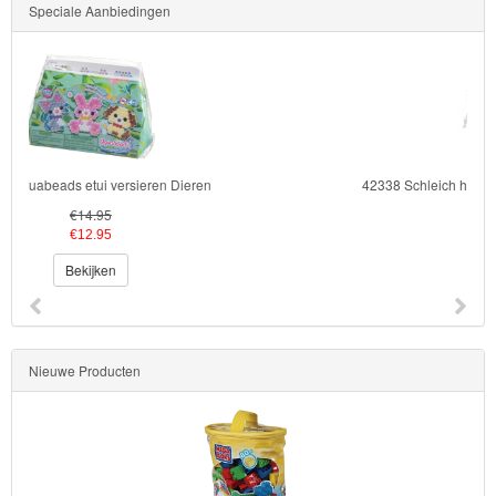
Speciale Aanbiedingen
Transformers
Back
to
School
42338 Schleich horse club Groot Toernooi met Paarden
Strandlaken
€79.90
€59.95
&
Bekijken
Poncho
Kinderkamer
OP=OP!
Nieuwe Producten