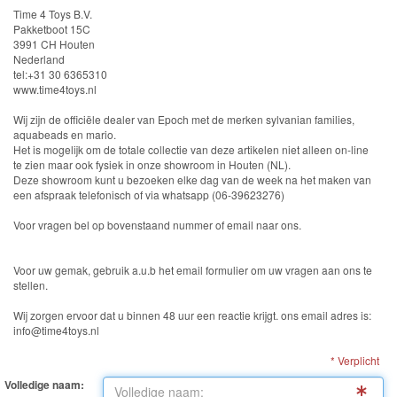
Knuffels
Time 4 Toys B.V.
Pakketboot 15C
Schleich
3991 CH Houten
Nederland
tel:+31 30 6365310
Enchantimals
www.time4toys.nl
Shimmer
Wij zijn de officiële dealer van Epoch met de merken sylvanian families,
aquabeads en mario.
&
Het is mogelijk om de totale collectie van deze artikelen niet alleen on-line
te zien maar ook fysiek in onze showroom in Houten (NL).
Shine
Deze showroom kunt u bezoeken elke dag van de week na het maken van
een afspraak telefonisch of via whatsapp (06-39623276)
Little
Voor vragen bel op bovenstaand nummer of email naar ons.
Dutch
Voor uw gemak, gebruik a.u.b het email formulier om uw vragen aan ons te
PJ
stellen.
Masks
Wij zorgen ervoor dat u binnen 48 uur een reactie krijgt. ons email adres is:
info@time4toys.nl
Super
* Verplicht
Mario
Volledige naam: