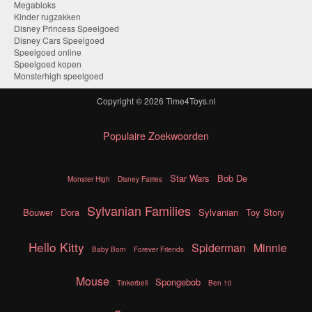
Megabloks
Kinder rugzakken
Disney Princess Speelgoed
Disney Cars Speelgoed
Speelgoed online
Speelgoed kopen
Monsterhigh speelgoed
Copyright © 2026
Time4Toys.nl
Populaire Zoekwoorden
Star Wars
Bob De
Monster High
Disney Fairies
Sylvanian Families
Bouwer
Dora
Sylvanian
Toy Story
Hello Kitty
Spiderman
Minnie
Baby Born
Forever Friends
Mouse
Spongebob
Tinkerbell
Ben 10