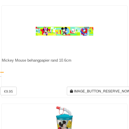
Monster
High
My
Little
Pony
Finding
Mickey Mouse behangpapier rand 10.6cm
Dory
-
Planes
Sofia
IMAGE_BUTTON_RESERVE_NO
€9.95
het
prinsesje
Barbie