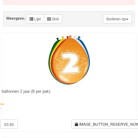
Knuffels
Schleich
Weergave:
Lijst
Grid
Sorteren op
Enchantimals
Shimmer
&
Shine
Little
Dutch
ballonnen 2 jaar (8 per pak)
PJ
Masks
-
Super
IMAGE_BUTTON_RESERVE_NO
€3.95
Mario