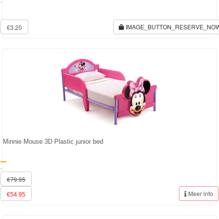
-
IMAGE_BUTTON_RESERVE_NO
€3.20
Minnie Mouse 3D Plastic junior bed
-
€79.95
Meer info
€54.95