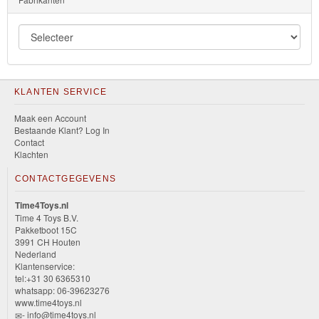
KLANTEN SERVICE
Maak een Account
Bestaande Klant? Log In
Contact
Klachten
CONTACTGEGEVENS
Time4Toys.nl
Time 4 Toys B.V.
Pakketboot 15C
3991 CH Houten
Nederland
Klantenservice:
tel:+31 30 6365310
whatsapp: 06-39623276
www.time4toys.nl
- info@time4toys.nl