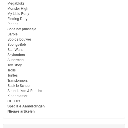
Megabloks
Monster High
My Little Pony
Finding Dory
Planes
Sofia het prinsesje
Barbie
Bob de bouwer
SpongeBob
Star Wars
Skylanders
Superman
Toy Story
Trolls
Turtles
Transformers
Back to School
Strandlaken & Poncho
Kinderkamer
OP=OP!
Speciale Aanbiedingen
Nieuwe artikelen