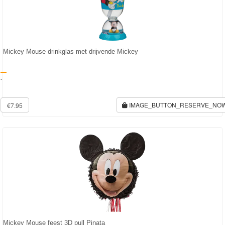
Bob
de
bouwer
Mickey Mouse drinkglas met drijvende Mickey
SpongeBob
-
Star
Wars
IMAGE_BUTTON_RESERVE_NO
€7.95
Skylanders
Superman
Toy
Story
Trolls
Turtles
Mickey Mouse feest 3D pull Pinata