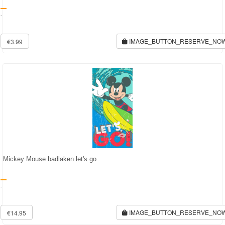
Diego
-
Hello
IMAGE_BUTTON_RESERVE_NO
€3.99
Kitty
Blaze
Looney
tunes
Minions
Ben
Mickey Mouse badlaken let's go
10
-
Fairies
Megabloks
IMAGE_BUTTON_RESERVE_NO
€14.95