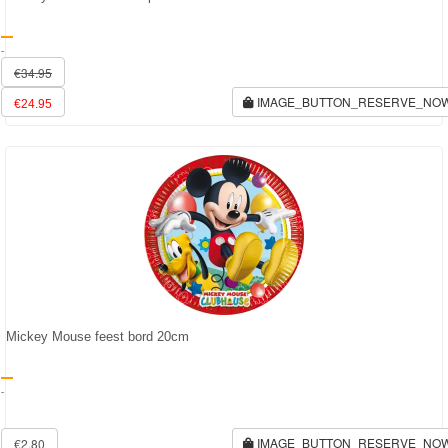
Transformers
-
€34.95
Back
IMAGE_BUTTON_RESERVE_NO
€24.95
to
School
Strandlaken
&
Poncho
Kinderkamer
OP=OP!
Mickey Mouse feest bord 20cm
-
IMAGE_BUTTON_RESERVE_NO
€2.80