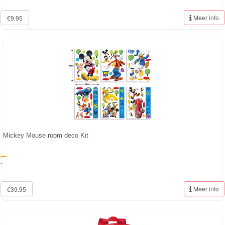
Meer info
€9.95
Mickey Mouse room deco Kit
-
Meer info
€39.95