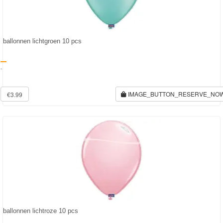
Forever
Friends
ballonnen lichtgroen 10 pcs
Spiderman
-
Disney
princess
IMAGE_BUTTON_RESERVE_NO
€3.99
Angry
Birds
Batman
Goede
dinosaurus
Dora
ballonnen lichtroze 10 pcs
-