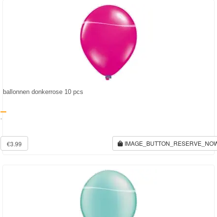
Frozen
Paw
Patrol
Fireman
Sam
ballonnen donkerrose 10 pcs
Magische
Eenhoorn
-
Mickey
IMAGE_BUTTON_RESERVE_NO
€3.99
&
Minnie
Puzzels
Avengers