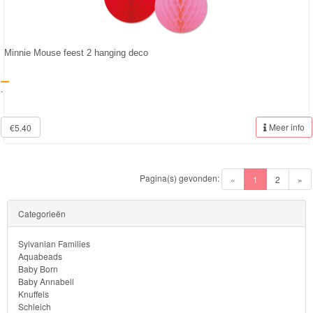
Minnie Mouse feest 2 hanging deco
-
Meer info
€5.40
Pagina(s) gevonden:
(current)
«
1
2
»
Volgende
Categorieën
Sylvanian Families
Aquabeads
Baby Born
Baby Annabell
Knuffels
Schleich