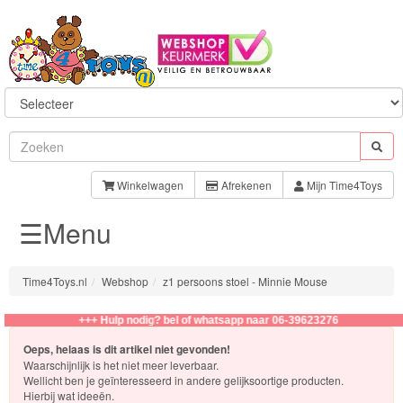
Sylvanian
Families
Winkelwagen
Afrekenen
Mijn Time4Toys
☰Menu
Aquabeads
Baby
Time4Toys.nl
Webshop
z1 persoons stoel - Minnie Mouse
Born
+++ Hulp nodig? bel of whatsapp naar 06-39623276
Baby
Oeps, helaas is dit artikel niet gevonden!
Annabell
Waarschijnlijk is het niet meer leverbaar.
Wellicht ben je geïnteresseerd in andere gelijksoortige producten.
Hierbij wat ideeën.