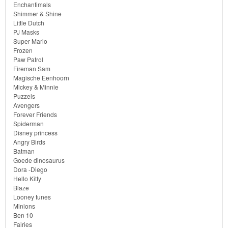
Enchantimals
Shimmer & Shine
Little Dutch
PJ Masks
Super Mario
Frozen
Paw Patrol
Fireman Sam
Magische Eenhoorn
Mickey & Minnie
Puzzels
Avengers
Forever Friends
Spiderman
Disney princess
Angry Birds
Batman
Goede dinosaurus
Dora -Diego
Hello Kitty
Blaze
Looney tunes
Minions
Ben 10
Fairies